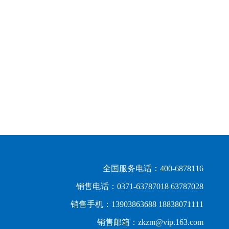
全国服务电话：400-6878116
销售电话：0371-63787018 63787028
销售手机：13903863688 18838071111
销售邮箱：zkzm@vip.163.com