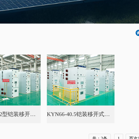
KYN28A-12型铠装移开式户内交流...
KYN66-40.5铠装移开式金属封闭...
共：2条
1
页次1