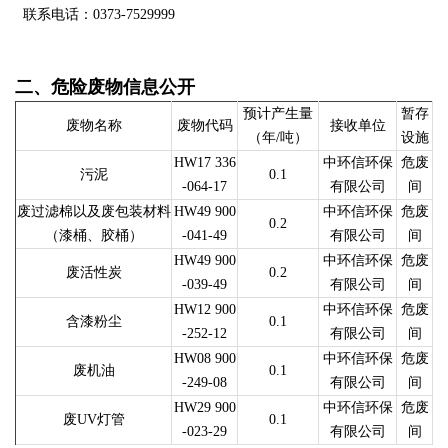
联系电话：0373-7529999
二、危险废物信息公开
预计产生量
暂存
废物名称
废物代码
接收单位
（年/吨）
设施
HW17 336
中环信环保
危废
污泥
0.1
-064-17
有限公司
间
废过滤棉以及废包装材料
HW49 900
中环信环保
危废
0.2
（漆桶、胶桶）
-041-49
有限公司
间
HW49 900
中环信环保
危废
废活性炭
0.2
-039-49
有限公司
间
HW12 900
中环信环保
危废
含漆粉尘
0.1
-252-12
有限公司
间
HW08 900
中环信环保
危废
废机油
0.1
-249-08
有限公司
间
HW29 900
中环信环保
危废
废UV灯管
0.1
-023-29
有限公司
间