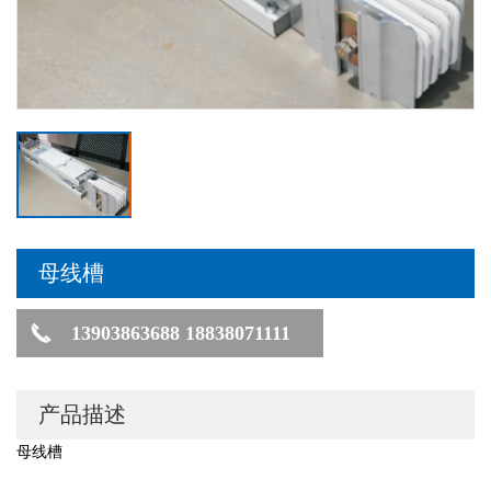
母线槽
13903863688 18838071111
产品描述
母线槽